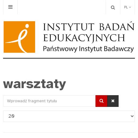
PL
warsztaty
Wprowadź
fragment
Pokaż
tytułu
#