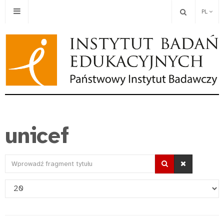
PL
unicef
Wprowadź
fragment
Pokaż
tytułu
#