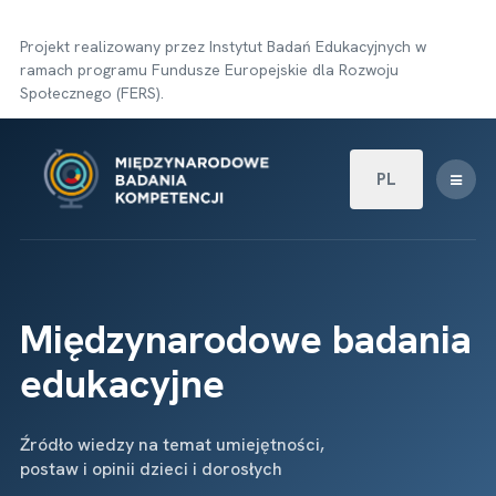
Projekt realizowany przez Instytut Badań Edukacyjnych w
ramach programu Fundusze Europejskie dla Rozwoju
Społecznego (FERS).
Wybierz swój języ
PL
Międzynarodowe badania
edukacyjne
Źródło wiedzy na temat umiejętności,
postaw i opinii dzieci i dorosłych