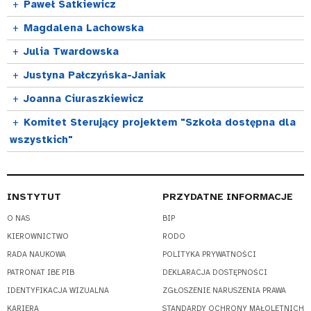
+
Paweł Satkiewicz
+
Magdalena Lachowska
+
Julia Twardowska
+
Justyna Pałczyńska-Janiak
+
Joanna Ciuraszkiewicz
+
Komitet Sterujący projektem "Szkoła dostępna dla
wszystkich"
INSTYTUT
PRZYDATNE INFORMACJE
O NAS
BIP
KIEROWNICTWO
RODO
RADA NAUKOWA
POLITYKA PRYWATNOŚCI
PATRONAT IBE PIB
DEKLARACJA DOSTĘPNOŚCI
IDENTYFIKACJA WIZUALNA
ZGŁOSZENIE NARUSZENIA PRAWA
KARIERA
STANDARDY OCHRONY MAŁOLETNICH