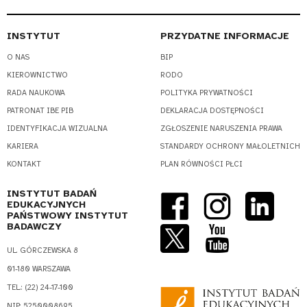
INSTYTUT
PRZYDATNE INFORMACJE
O NAS
BIP
KIEROWNICTWO
RODO
RADA NAUKOWA
POLITYKA PRYWATNOŚCI
PATRONAT IBE PIB
DEKLARACJA DOSTĘPNOŚCI
IDENTYFIKACJA WIZUALNA
ZGŁOSZENIE NARUSZENIA PRAWA
KARIERA
STANDARDY OCHRONY MAŁOLETNICH
KONTAKT
PLAN RÓWNOŚCI PŁCI
INSTYTUT BADAŃ
EDUKACYJNYCH
PAŃSTWOWY INSTYTUT
BADAWCZY
UL. GÓRCZEWSKA 8
01-180 WARSZAWA
TEL.: (22) 24-17-100
NIP: 5250008695