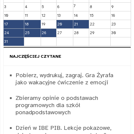
7
3
4
5
6
8
9
10
11
12
13
14
15
16
17
18
19
20
21
22
23
24
25
26
27
28
29
30
31
NAJCZĘŚCIEJ CZYTANE
Pobierz, wydrukuj, zagraj. Gra Żyrafa
jako wakacyjne ćwiczenie z emocji
Zbieramy opinie o podstawach
programowych dla szkół
ponadpodstawowych
Dzień w IBE PIB. Lekcje pokazowe,