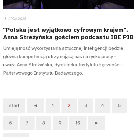
13 LIPCA 2026
"Polska jest wyjątkowo cyfrowym krajem".
Anna Streżyńska gościem podcastu IBE PIB
Umiejętność wykorzystania sztucznej inteligencji będzie
główną kompetencją utrzymującą nas na rynku pracy -
uważa Anna Streżyńska, dyrektorka Instytutu Łączności –
Państwowego Instytutu Badawczego.
start
◄
1
2
3
4
5
6
7
8
9
10
►