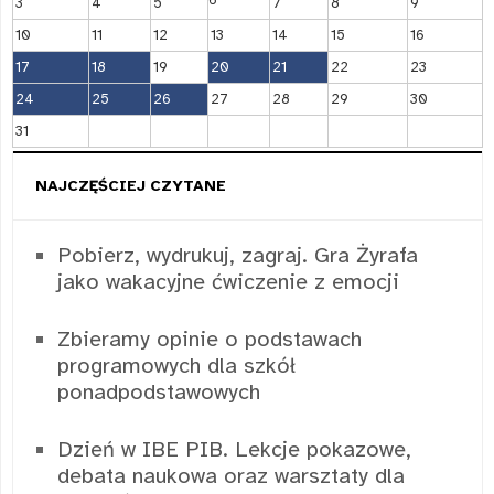
6
3
4
5
7
8
9
10
11
12
13
14
15
16
17
18
19
20
21
22
23
24
25
26
27
28
29
30
31
NAJCZĘŚCIEJ CZYTANE
Pobierz, wydrukuj, zagraj. Gra Żyrafa
jako wakacyjne ćwiczenie z emocji
Zbieramy opinie o podstawach
programowych dla szkół
ponadpodstawowych
Dzień w IBE PIB. Lekcje pokazowe,
debata naukowa oraz warsztaty dla