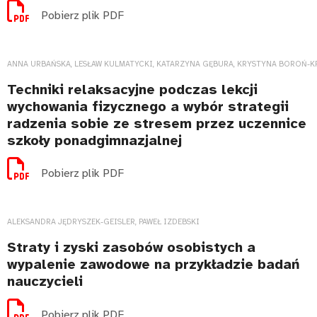
Pobierz plik PDF
ANNA URBAŃSKA, LESŁAW KULMATYCKI, KATARZYNA GĘBURA, KRYSTYNA BOROŃ-K
Techniki relaksacyjne podczas lekcji
wychowania fizycznego a wybór strategii
radzenia sobie ze stresem przez uczennice
szkoły ponadgimnazjalnej
Pobierz plik PDF
ALEKSANDRA JĘDRYSZEK-GEISLER, PAWEŁ IZDEBSKI
Straty i zyski zasobów osobistych a
wypalenie zawodowe na przykładzie badań
nauczycieli
Pobierz plik PDF