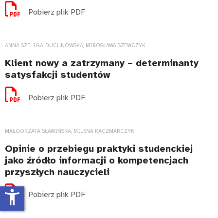
Pobierz plik PDF
ANNA SZELIGA-DUCHNOWSKA, MIROSŁAWA SZEWCZYK
Klient nowy a zatrzymany – determinanty
satysfakcji studentów
Pobierz plik PDF
MAŁGORZATA SŁAWIŃSKA, MILENA KACZMARCZYK
Opinie o przebiegu praktyki studenckiej
jako źródło informacji o kompetencjach
przyszłych nauczycieli
accessibility_new
Pobierz plik PDF