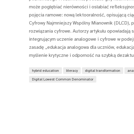
może pogłębiać nierówności i osłabiać refleksyjn
pojęcia ramowe: nową lektooralność, opisującą cią
Cyfrowy Najmniejszy Wspólny Mianownik (DLCD), p
rozwiązania cyfrowe. Autorzy artykułu opowiadaj
integrującym uczenie analogowe i cyfrowe w pode
zasadę „edukacja analogowa dla uczniów, edukacja
myślenie krytyczne i odporność na szybką dezaktua
hybrid education
literacy
digital transformation
ana
Digital Lowest Common Denominator