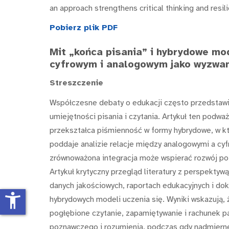
an approach strengthens critical thinking and resi
Pobierz plik PDF
Mit „końca pisania” i hybrydowe mo
cyfrowym i analogowym jako wyzwan
Streszczenie
Współczesne debaty o edukacji często przedstawia
umiejętności pisania i czytania. Artykuł ten podwa
przekształca piśmienność w formy hybrydowe, w któ
poddaje analizie relacje między analogowymi a cyfr
zrównoważona integracja może wspierać rozwój po
Artykuł krytyczny przegląd literatury z perspektywą
danych jakościowych, raportach edukacyjnych i dok
accessibility_new
hybrydowych modeli uczenia się. Wyniki wskazują,
pogłębione czytanie, zapamiętywanie i rachunek p
poznawczego i rozumienia, podczas gdy nadmierne