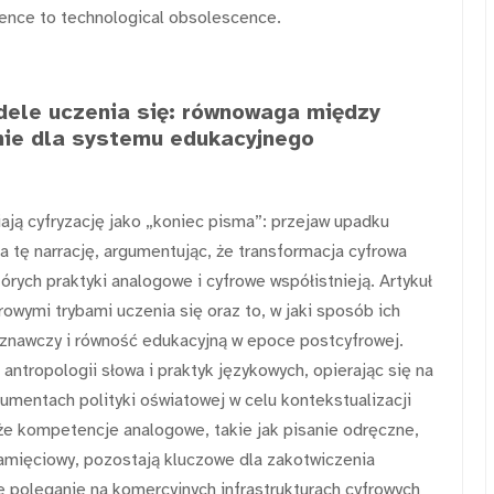
lience to technological obsolescence.
dele uczenia się: równowaga między
ie dla systemu edukacyjnego
ją cyfryzację jako „koniec pisma”: przejaw upadku
ża tę narrację, argumentując, że transformacja cyfrowa
rych praktyki analogowe i cyfrowe współistnieją. Artykuł
owymi trybami uczenia się oraz to, w jaki sposób ich
znawczy i równość edukacyjną w epoce postcyfrowej.
 antropologii słowa i praktyk językowych, opierając się na
umentach polityki oświatowej w celu kontekstualizacji
 że kompetencje analogowe, takie jak pisanie odręczne,
amięciowy, pozostają kluczowe dla zakotwiczenia
 poleganie na komercyjnych infrastrukturach cyfrowych