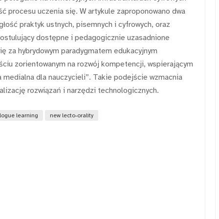
ość procesu uczenia się. W artykule zaproponowano dwa
głość praktyk ustnych, pisemnych i cyfrowych, oraz
ostulujący dostępne i pedagogicznie uzasadnione
ą się za hybrydowym paradygmatem edukacyjnym
jściu zorientowanym na rozwój kompetencji, wspierającym
 medialna dla nauczycieli”. Takie podejście wzmacnia
lizację rozwiązań i narzędzi technologicznych.
logue learning
new lecto-orality