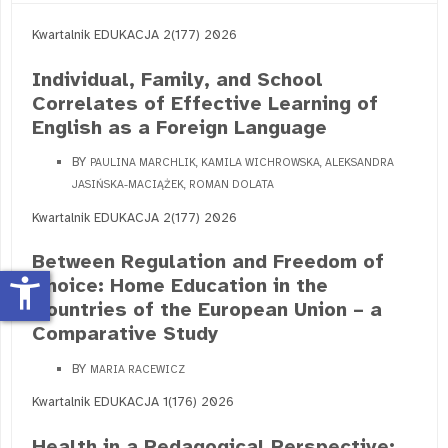
Kwartalnik EDUKACJA 2(177) 2026
Individual, Family, and School
Correlates of Effective Learning of
English as a Foreign Language
BY
PAULINA MARCHLIK, KAMILA WICHROWSKA, ALEKSANDRA
JASIŃSKA-MACIĄŻEK, ROMAN DOLATA
Kwartalnik EDUKACJA 2(177) 2026
Between Regulation and Freedom of
Choice: Home Education in the
accessibility_new
Countries of the European Union – a
Comparative Study
BY
MARIA RACEWICZ
Kwartalnik EDUKACJA 1(176) 2026
Health in a Pedagogical Perspective: