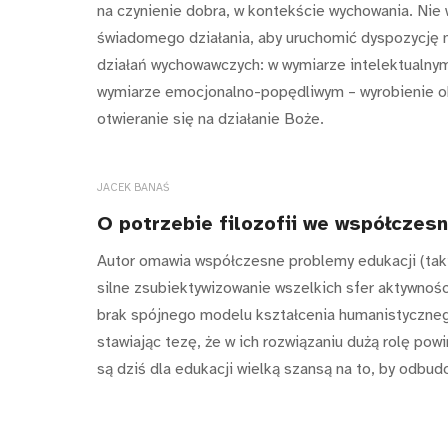
na czynienie dobra, w kontekście wychowania. Nie
świadomego działania, aby uruchomić dyspozycję 
działań wychowawczych: w wymiarze intelektualny
wymiarze emocjonalno-popędliwym – wyrobienie ok
otwieranie się na działanie Boże.
JACEK BANAŚ
O potrzebie filozofii we współczesn
Autor omawia współczesne problemy edukacji (taki
silne zsubiektywizowanie wszelkich sfer aktywnośc
brak spójnego modelu kształcenia humanistyczne
stawiając tezę, że w ich rozwiązaniu dużą rolę powi
są dziś dla edukacji wielką szansą na to, by odbu