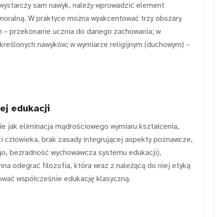
 wystarczy sam nawyk, należy wprowadzić element
moralną. W praktyce można wyakcentować trzy obszary
m – przekonanie ucznia do danego zachowania; w
reślonych nawyków; w wymiarze religijnym (duchowym) –
ej edukacji
e jak eliminacja mądrościowego wymiaru kształcenia,
i człowieka, brak zasady integrującej aspekty poznawcze,
go, bezradność wychowawcza systemu edukacji),
nna odegrać filozofia, która wraz z należącą do niej etyką
dować współcześnie edukację klasyczną.