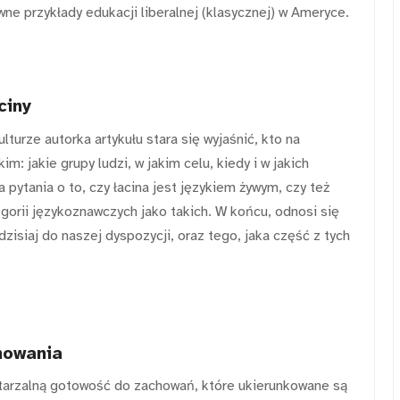
e przykłady edukacji liberalnej (klasycznej) w Ameryce.
ciny
lturze autorka artykułu stara się wyjaśnić, kto na
m: jakie grupy ludzi, w jakim celu, kiedy i w jakich
 pytania o to, czy łacina jest językiem żywym, czy też
egorii językoznawczych jako takich. W końcu, odnosi się
zisiaj do naszej dyspozycji, oraz tego, jaka część z tych
howania
owtarzalną gotowość do zachowań, które ukierunkowane są