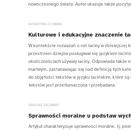
nowoczesnego świata. Autor ukazuje także pozytywn
KATARZYNA OCHMAN
Kulturowe i edukacyjne znaczenie ła
W kontekście rozważań o roli łaciny w dzisiejszej ku
przestrzeni dziejów posługiwał się językiem łaciński
okolicznościach używały łaciny. Odpowiada także na
martwym, zastanawiając się nad definicją tych kat
do objętości tekstów w języku łacińskim, które są d
tekstów jest przetłumaczona i przebadana.
DARIUSZ ZALEWSKI
Sprawności moralne u podstaw wyc
Artykuł charakteryzuje sprawności moralne, tj. p