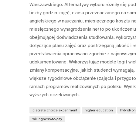
Warszawskiego. Alternatywy wyboru różniły się po
liczby godzin zajęć, czasu przeznaczanego na samo
angielskiego w nauczaniu, miesięcznego kosztu n
miesięcznego wynagrodzenia netto po ukończeniu 
obejmującej doświadczenia studiowania, wykorzyst
dotyczące planu zajęć oraz postrzeganą jakość i 
przedstawienia opracowano zgodnie z najnowszymi
udokumentowane. Wykorzystując modele logit wiel
zmiany kompensacyjne, jakich studenci wymagają, ab
większe tygodniowe obciążenie (zajęcia i przygotow
ramach programów realizowanych po polsku. Wyniki 
wyższych oczekiwanych.
discrete choice experiment
higher education
hybrid/on
willingness-to-pay