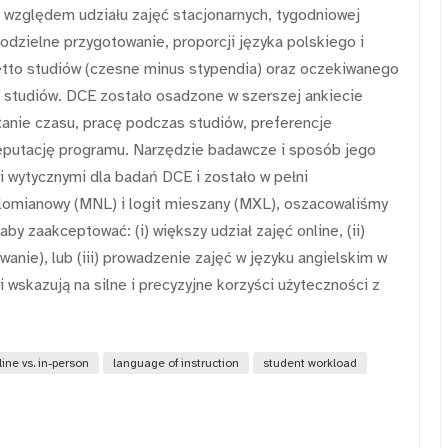
d względem udziału zajęć stacjonarnych, tygodniowej
dzielne przygotowanie, proporcji języka polskiego i
etto studiów (czesne minus stypendia) oraz oczekiwanego
studiów. DCE zostało osadzone w szerszej ankiecie
anie czasu, pracę podczas studiów, preferencje
reputację programu. Narzędzie badawcze i sposób jego
 wytycznymi dla badań DCE i zostało w pełni
omianowy (MNL) i logit mieszany (MXL), oszacowaliśmy
y zaakceptować: (i) większy udział zajęć online, (ii)
anie), lub (iii) prowadzenie zajęć w języku angielskim w
wskazują na silne i precyzyjne korzyści użyteczności z
line vs. in-person
language of instruction
student workload