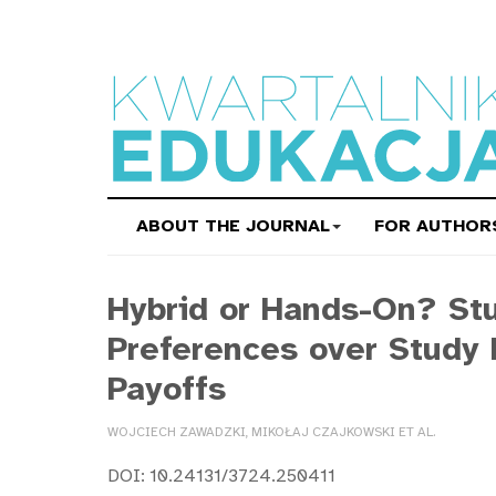
ABOUT THE JOURNAL
FOR AUTHOR
Hybrid or Hands-On? St
Preferences over Study
Payoffs
WOJCIECH ZAWADZKI, MIKOŁAJ CZAJKOWSKI ET AL.
DOI: 10.24131/3724.250411