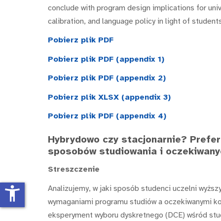
conclude with program design implications for univ
calibration, and language policy in light of stude
Pobierz plik PDF
Pobierz plik PDF (appendix 1)
Pobierz plik PDF (appendix 2)
Pobierz plik XLSX (appendix 3)
Pobierz plik PDF (appendix 4)
Hybrydowo czy stacjonarnie? Prefe
sposobów studiowania i oczekiwany
Streszczenie
Analizujemy, w jaki sposób studenci uczelni wyżs
accessibility_new
wymaganiami programu studiów a oczekiwanymi kor
eksperyment wyboru dyskretnego (DCE) wśród st