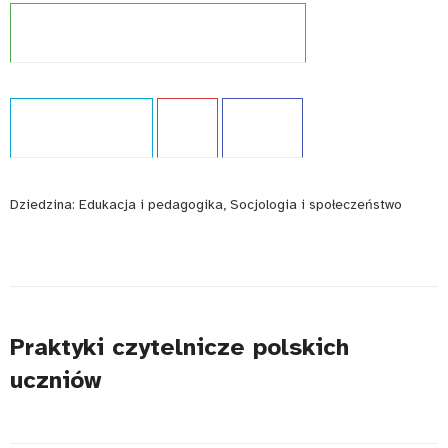
Projekt:
Międzynarodowe badania kompetencji
Typ publikacji:
Analiza
Język:
PL
WCAG - TAK
Dziedzina:
Edukacja i pedagogika, Socjologia i społeczeństwo
Praktyki czytelnicze polskich
uczniów