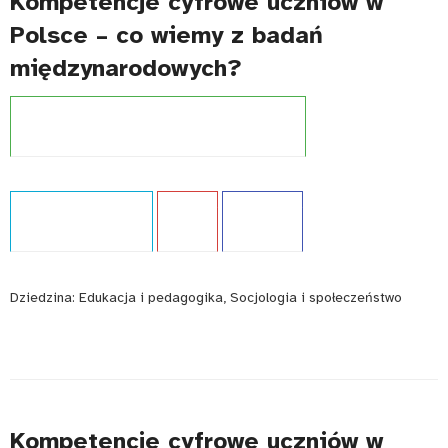
Kompetencje cyfrowe uczniów w
Polsce – co wiemy z badań
międzynarodowych?
Projekt:
Międzynarodowe badania kompetencji
Typ publikacji:
Analiza
Język:
PL
WCAG - TAK
Dziedzina:
Edukacja i pedagogika, Socjologia i społeczeństwo
Kompetencje cyfrowe uczniów w