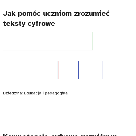
Jak pomóc uczniom zrozumieć
teksty cyfrowe
Projekt:
Międzynarodowe badania kompetencji
Typ publikacji:
Opracowanie
Język:
PL
WCAG - TAK
Dziedzina:
Edukacja i pedagogika