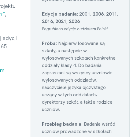
rojektu
h”
,
Edycje badania:
2001,
2006
,
2011
,
2016
,
2021
,
2026
Pogrubiono edycje z udziałem Polski.
 edycji
Próba:
Najpierw losowane są
 65
szkoły, a następnie w
wylosowanych szkołach konkretne
oddziały klasy 4. Do badania
um
zapraszani są wszyscy uczniowie
wylosowanych oddziałów,
nauczyciele języka ojczystego
uczący w tych oddziałach,
dyrektorzy szkół, a także rodzice
uczniów.
Przebieg badania:
Badanie wśród
uczniów prowadzone w szkołach