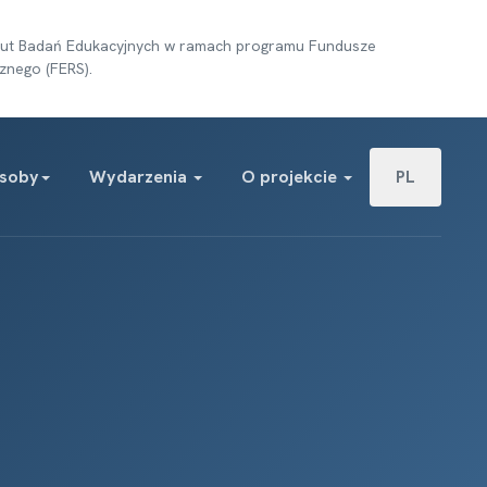
tytut Badań Edukacyjnych w ramach programu Fundusze
znego (FERS).
Wybierz swój j
soby
Wydarzenia
O projekcie
PL