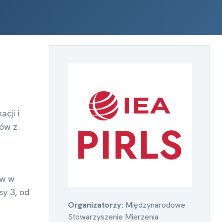
cji i
iów z
ów w
sy 3, od
Organizatorzy:
Międzynarodowe
Stowarzyszenie Mierzenia