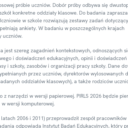
losowej próbie uczniów. Dobór próby odbywa się dwusto
 szkół konkretne oddziały klasowe. Do badania zaprasza
Uczniowie w szkole rozwiązują zestawy zadań dotycząc
ypełniają ankiety. W badaniu w poszczególnych krajach
cy uczniów.
a jest szereg zagadnień kontekstowych, odnoszących się
owego i doświadczeń edukacyjnych, opinii i doświadczeń
sy i szkoły, zasobów i organizacji pracy szkoły. Dane d
wypełnianych przez uczniów, dyrektorów wylosowanych 
z badanych oddziałów klasowych), a także rodziców uczn
 z narzędzi w wersji papierowej. PIRLS 2026 będzie pi
u w wersji komputerowej.
 latach 2006 i 2011) przeprowadził zespół pracowników
badania odpowiada Instytut Badań Edukacyjnych, który 