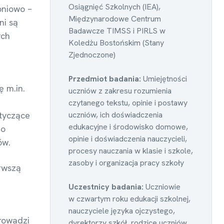
Osiągnięć Szkolnych (IEA),
pniowo –
Międzynarodowe Centrum
ni są
Badawcze TIMSS i PIRLS w
ych
Koledżu Bostońskim (Stany
Zjednoczone)
Przedmiot badania:
Umiejętności
 m.in.
uczniów z zakresu rozumienia
czytanego tekstu, opinie i postawy
otyczące
uczniów, ich doświadczenia
edukacyjne i środowisko domowe,
do
opinie i doświadczenia nauczycieli,
iów.
procesy nauczania w klasie i szkole,
zasoby i organizacja pracy szkoły
erwszą
Uczestnicy badania:
Uczniowie
w czwartym roku edukacji szkolnej,
nauczyciele języka ojczystego,
prowadzi
dyrektorzy szkół, rodzice uczniów