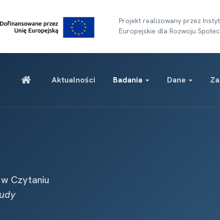
Projekt realizowany przez Ins
Europejskie dla Rozwoju Społec
Aktualności
Badania
Dane
Za
 w Czytaniu
tudy