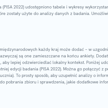
ia (PISA 2022) udostępniono tabele i wykresy wykorzys
óre zostały użyte do analizy danych z badania. Umożliwi
międzynarodowych każdy kraj może dodać – w uzgodnien
Zazwyczaj są one zamieszczane na końcu ankiety. Doda
by lepiej odzwierciedlać lokalny kontekst. Poniżej ud
tniej edycji badania (PISA 2022). Można go połączyć z 
ucznia). To prosty sposób, aby uzupełnić analizy o infor
 do pobrania zbioru i sprawdzenia, jakie dodatkowe inf