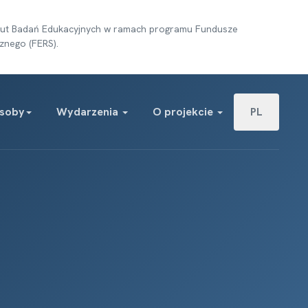
tytut Badań Edukacyjnych w ramach programu Fundusze
znego (FERS).
Wybierz swój j
soby
Wydarzenia
O projekcie
PL