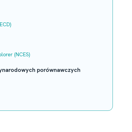
OECD)
plorer (NCES)
dzynarodowych porównawczych