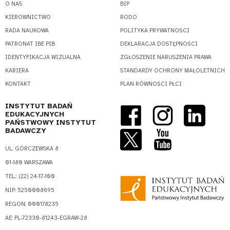
O NAS
BIP
KIEROWNICTWO
RODO
RADA NAUKOWA
POLITYKA PRYWATNOŚCI
PATRONAT IBE PIB
DEKLARACJA DOSTĘPNOŚCI
IDENTYFIKACJA WIZUALNA
ZGŁOSZENIE NARUSZENIA PRAWA
KARIERA
STANDARDY OCHRONY MAŁOLETNICH
KONTAKT
PLAN RÓWNOŚCI PŁCI
INSTYTUT BADAŃ
EDUKACYJNYCH
PAŃSTWOWY INSTYTUT
BADAWCZY
UL. GÓRCZEWSKA 8
01-180 WARSZAWA
TEL.: (22) 24-17-100
NIP: 5250008695
REGON: 000178235
AE: PL-72330-81243-EGRAW-28