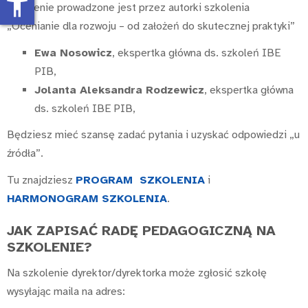
accessibility_new
Szkolenie prowadzone jest przez autorki szkolenia
„Ocenianie dla rozwoju – od założeń do skutecznej praktyki”
Ewa Nosowicz
, ekspertka główna ds. szkoleń IBE
PIB,
Jolanta Aleksandra Rodzewicz
, ekspertka główna
ds. szkoleń IBE PIB,
Będziesz mieć szansę zadać pytania i uzyskać odpowiedzi „u
źródła”.
Tu znajdziesz
PROGRAM SZKOLENIA
i
HARMONOGRAM SZKOLENIA
.
JAK ZAPISAĆ RADĘ PEDAGOGICZNĄ NA
SZKOLENIE?
Na szkolenie dyrektor/dyrektorka może zgłosić szkołę
wysyłając maila na adres: