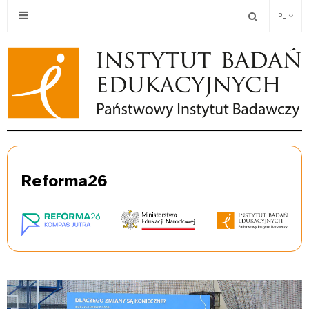
PL
Re
forma26