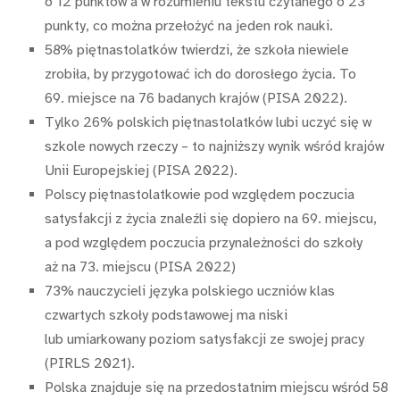
o 12 punktów a w rozumieniu tekstu czytanego o 23
punkty, co można przełożyć na jeden rok nauki.
58% piętnastolatków twierdzi, że szkoła niewiele
zrobiła, by przygotować ich do dorosłego życia. To
69. miejsce na 76 badanych krajów (PISA 2022).
Tylko 26% polskich piętnastolatków lubi uczyć się w
szkole nowych rzeczy – to najniższy wynik wśród krajów
Unii Europejskiej (PISA 2022).
Polscy piętnastolatkowie pod względem poczucia
satysfakcji z życia znaleźli się dopiero na 69. miejscu,
a pod względem poczucia przynależności do szkoły
aż na 73. miejscu (PISA 2022)
73% nauczycieli języka polskiego uczniów klas
czwartych szkoły podstawowej ma niski
lub umiarkowany poziom satysfakcji ze swojej pracy
(PIRLS 2021).
Polska znajduje się na przedostatnim miejscu wśród 58