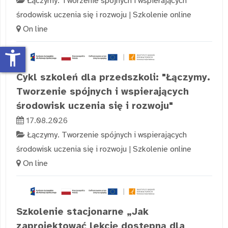
Łączymy. Tworzenie spójnych i wspierających
środowisk uczenia się i rozwoju
|
Szkolenie online
On line
accessibility_new
Cykl szkoleń dla przedszkoli: "Łączymy.
Tworzenie spójnych i wspierających
środowisk uczenia się i rozwoju"
17.08.2026
Łączymy. Tworzenie spójnych i wspierających
środowisk uczenia się i rozwoju
|
Szkolenie online
On line
Szkolenie stacjonarne „Jak
zaprojektować lekcję dostępną dla