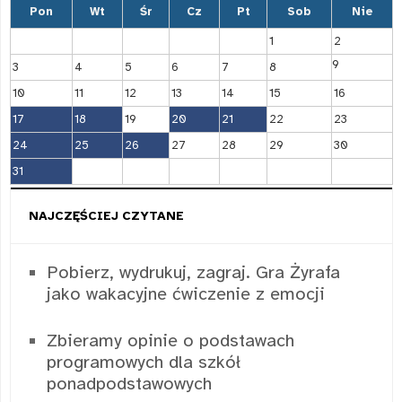
Pon
Wt
Śr
Cz
Pt
Sob
Nie
1
2
9
3
4
5
6
7
8
10
11
12
13
14
15
16
17
18
19
20
21
22
23
24
25
26
27
28
29
30
31
NAJCZĘŚCIEJ CZYTANE
Pobierz, wydrukuj, zagraj. Gra Żyrafa
jako wakacyjne ćwiczenie z emocji
Zbieramy opinie o podstawach
programowych dla szkół
ponadpodstawowych