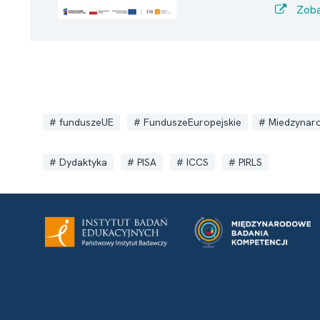
Zoba
funduszeUE
FunduszeEuropejskie
Miedzynar
Dydaktyka
PISA
ICCS
PIRLS