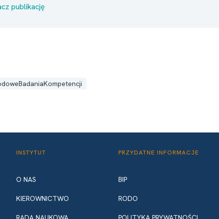
cz publikację
odoweBadaniaKompetencji
INSTYTUT
PRZYDATNE INFORMACJE
O NAS
BIP
KIEROWNICTWO
RODO
RADA NAUKOWA
POLITYKA PRYWATNOŚCI