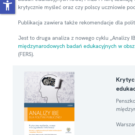
accessibility_new
krytycznie myśleć oraz czy polscy uczniowie pod
Publikacja zawiera także rekomendacje dla polit
Jest to druga analiza z nowego cyklu „Analizy I
międzynarodowych badań edukacyjnych w obsza
(FERS).
Krytyc
edukac
Penszko
międzyn
Warszaw