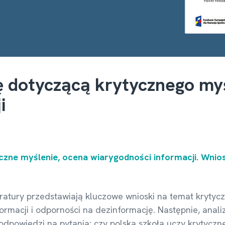
ę dotyczącą krytycznego myś
i
zne myślenie, ocena wiarygodności informacji. Wnio
eratury przedstawiają kluczowe wnioski na temat kryty
formacji i odporności na dezinformację. Następnie, ana
odpowiedzi na pytania: czy polska szkoła uczy krytyczne