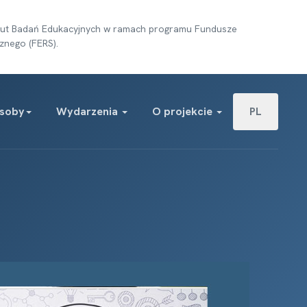
tytut Badań Edukacyjnych w ramach programu Fundusze
znego (FERS).
Wybierz swój j
soby
Wydarzenia
O projekcie
PL