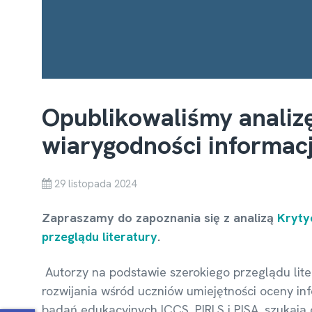
Opublikowaliśmy analiz
wiarygodności informacj
29 listopada 2024
Zapraszamy do zapoznania się z analizą
Krytyc
przeglądu literatury
.
Autorzy na podstawie szerokiego przeglądu lit
rozwijania wśród uczniów umiejętności oceny in
badań edukacyjnych ICCS, PIRLS i PISA, szukają 