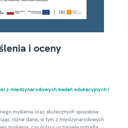
lenia i oceny
ski z międzynarodowych badań edukacyjnych i
cznego myślenia oraz skutecznych sposobów
lizując różne dane, w tym z międzynarodowych
go myślenia, czy polscy uczniowie potrafią