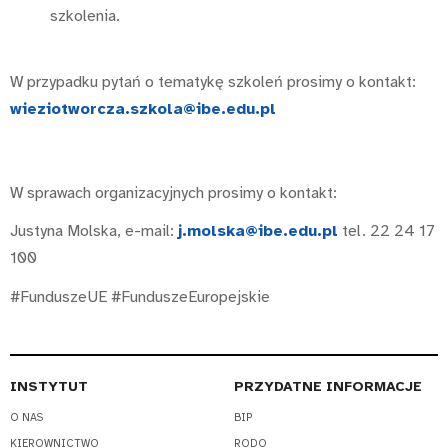
szkolenia.
W przypadku pytań o tematykę szkoleń prosimy o kontakt:
wieziotworcza.szkola@ibe.edu.pl
W sprawach organizacyjnych prosimy o kontakt:
Justyna Molska, e-mail:
j.molska@ibe.edu.pl
tel. 22 24 17
100
#FunduszeUE #FunduszeEuropejskie
INSTYTUT
PRZYDATNE INFORMACJE
O NAS
BIP
KIEROWNICTWO
RODO