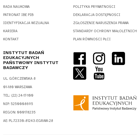
RADA NAUKOWA
POLITYKA PRYWATNOŚCI
PATRONAT IBE PIB
DEKLARACJA DOSTĘPNOŚCI
IDENTYFIKACJA WIZUALNA
ZGŁOSZENIE NARUSZENIA PRAWA
KARIERA
STANDARDY OCHRONY MAŁOLETNICH
KONTAKT
PLAN RÓWNOŚCI PŁCI
INSTYTUT BADAŃ
EDUKACYJNYCH
PAŃSTWOWY INSTYTUT
BADAWCZY
UL. GÓRCZEWSKA 8
01-180 WARSZAWA
TEL.: (22) 24-17-100
NIP: 5250008695
REGON: 000178235
AE: PL-72330-81243-EGRAW-28