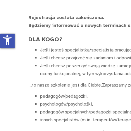
Rejestracja została zakończona.
Będziemy informować o nowych terminach s
accessibility_new
DLA KOGO?
Jeśli jesteś specjalistką/specjalistą pracu
Jeśli chcesz przyjrzeć się zadaniom i odpow
Jeśli chcesz poszerzyć swoją wiedzę i umie
oceny funkcjonalnej, w tym wykorzystania a
…to nasze szkolenie jest dla Ciebie.Zapraszamy z
pedagogów/pedagożki,
psychologów/psycholożki,
pedagogów specjalnych/pedagożki specjaln
innych specjalistów (m.in. terapeutów/terap