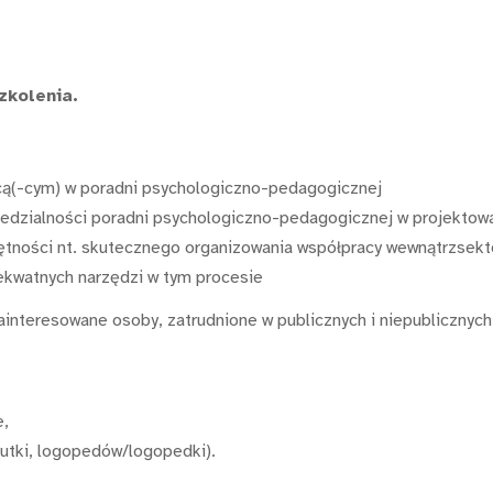
zkolenia.
jącą(-cym) w poradni psychologiczno-pedagogicznej
iedzialności poradni psychologiczno-pedagogicznej w projektowa
jętności nt. skutecznego organizowania współpracy wewnątrzsek
dekwatnych narzędzi w tym procesie
ainteresowane osoby, zatrudnione w publicznych i niepubliczny
e,
eutki, logopedów/logopedki).