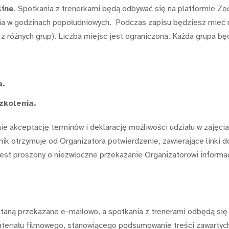
line
. Spotkania z trenerkami będą odbywać się na platformie Zo
a w godzinach popołudniowych. Podczas zapisu będziesz mieć mo
z różnych grup). Liczba miejsc jest ograniczona. Każda grupa będ
a.
zkolenia.
e akceptację terminów i deklarację możliwości udziału w zajęcia
tnik otrzymuje od Organizatora potwierdzenie, zawierające linki
jest proszony o niezwłoczne przekazanie Organizatorowi informac
ostaną przekazane e-mailowo, a spotkania z trenerami odbędą s
teriału filmowego, stanowiącego podsumowanie treści zawartych