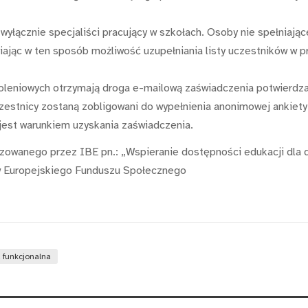
wyłącznie specjaliści pracujący w szkołach. Osoby nie spełniają
iając w ten sposób możliwość uzupełniania listy uczestników w p
koleniowych otrzymają droga e-mailową zaświadczenia potwierdz
czestnicy zostaną zobligowani do wypełnienia anonimowej ankiety 
 jest warunkiem uzyskania zaświadczenia.
izowanego przez IBE pn.: „Wspieranie dostępności edukacji dla d
 Europejskiego Funduszu Społecznego
 funkcjonalna