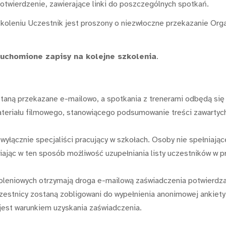
otwierdzenie, zawierające linki do poszczególnych spotkań.
koleniu Uczestnik jest proszony o niezwłoczne przekazanie Organ
ruchomione zapisy na kolejne szkolenia
.
ostaną przekazane e-mailowo, a spotkania z trenerami odbędą s
ateriału filmowego, stanowiącego podsumowanie treści zawartyc
wyłącznie specjaliści pracujący w szkołach. Osoby nie spełniają
iając w ten sposób możliwość uzupełniania listy uczestników w p
koleniowych otrzymają droga e-mailową zaświadczenia potwierdz
czestnicy zostaną zobligowani do wypełnienia anonimowej ankiety 
y jest warunkiem uzyskania zaświadczenia.