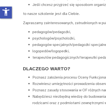
Jeśli chcesz przyjrzeć się sposobom organiz
accessibility_new
to nasze szkolenie jest dla Ciebie.
Zapraszamy zainteresowanych, zatrudnionych w pub
pedagogów/pedagożki,
psychologów/psycholożki,
pedagogów specjalnych/pedagożki specjaln
logopedów/logopedki,
terapeutów pedagogicznych/terapeutki ped
DLACZEGO WARTO?
Poznasz założenia procesu Oceny Funkcjonaln
Rozwiniesz umiejętności prowadzenia obserwac
Poznasz zasady stosowania w OF różnych nar
Nabędziesz niezbędną wiedzę do budowania w
rodzicami oraz z podmiotami zewnętrznymi w