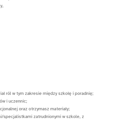
y,
ł ról w tym zakresie między szkołę i poradnię;
ów i uczennic;
jonalnej oraz otrzymasz materiały;
/specjalistkami zatrudnionymi w szkole, z