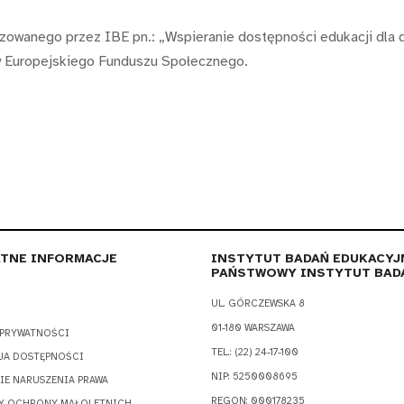
izowanego przez IBE pn.: „Wspieranie dostępności edukacji dla d
 Europejskiego Funduszu Społecznego.
TNE INFORMACJE
INSTYTUT BADAŃ EDUKACYJ
PAŃSTWOWY INSTYTUT BAD
UL. GÓRCZEWSKA 8
01-180 WARSZAWA
 PRYWATNOŚCI
TEL.: (22) 24-17-100
JA DOSTĘPNOŚCI
NIP: 5250008695
IE NARUSZENIA PRAWA
REGON: 000178235
Y OCHRONY MAŁOLETNICH