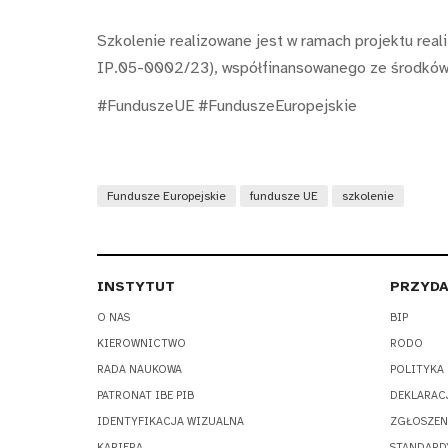
Szkolenie realizowane jest w ramach projektu real
IP.05-0002/23), współfinansowanego ze środków
#FunduszeUE #FunduszeEuropejskie
Fundusze Europejskie
fundusze UE
szkolenie
INSTYTUT
PRZYDA
O NAS
BIP
KIEROWNICTWO
RODO
RADA NAUKOWA
POLITYKA
PATRONAT IBE PIB
DEKLARAC
IDENTYFIKACJA WIZUALNA
ZGŁOSZEN
KARIERA
STANDARD