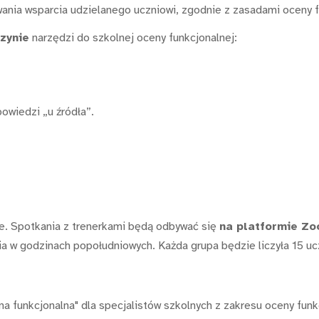
nia wsparcia udzielanego uczniowi, zgodnie z zasadami oceny fu
zynie
narzędzi do szkolnej oceny funkcjonalnej:
owiedzi „u źródła”.
ne. Spotkania z trenerkami będą odbywać się
na platformie Z
a w godzinach popołudniowych. Każda grupa będzie liczyła 15 uc
a funkcjonalna" dla specjalistów szkolnych z zakresu oceny funkc