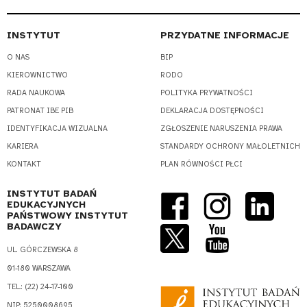
INSTYTUT
PRZYDATNE INFORMACJE
O NAS
BIP
KIEROWNICTWO
RODO
RADA NAUKOWA
POLITYKA PRYWATNOŚCI
PATRONAT IBE PIB
DEKLARACJA DOSTĘPNOŚCI
IDENTYFIKACJA WIZUALNA
ZGŁOSZENIE NARUSZENIA PRAWA
KARIERA
STANDARDY OCHRONY MAŁOLETNICH
KONTAKT
PLAN RÓWNOŚCI PŁCI
INSTYTUT BADAŃ
EDUKACYJNYCH
PAŃSTWOWY INSTYTUT
BADAWCZY
UL. GÓRCZEWSKA 8
01-180 WARSZAWA
TEL.: (22) 24-17-100
NIP: 5250008695