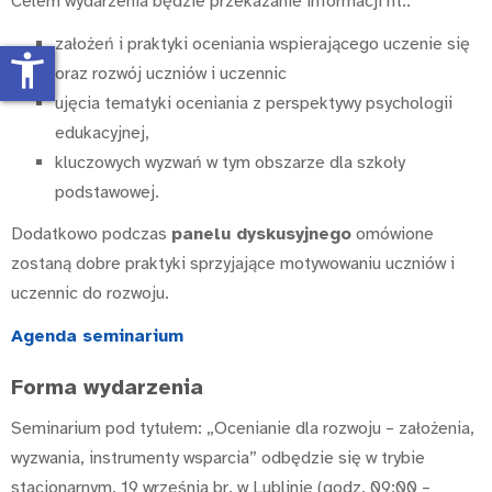
Celem wydarzenia będzie przekazanie informacji nt.:
założeń i praktyki oceniania wspierającego uczenie się
accessibility_new
oraz rozwój uczniów i uczennic
ujęcia tematyki oceniania z perspektywy psychologii
edukacyjnej,
kluczowych wyzwań w tym obszarze dla szkoły
podstawowej.
Dodatkowo podczas
panelu dyskusyjnego
omówione
zostaną dobre praktyki sprzyjające motywowaniu uczniów i
uczennic do rozwoju.
Agenda seminarium
Forma wydarzenia
Seminarium pod tytułem: „Ocenianie dla rozwoju – założenia,
wyzwania, instrumenty wsparcia” odbędzie się w trybie
stacjonarnym, 19 września br. w Lublinie (godz. 09:00 –