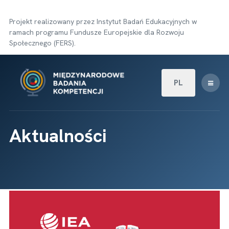
Projekt realizowany przez Instytut Badań Edukacyjnych w
ramach programu Fundusze Europejskie dla Rozwoju
Społecznego (FERS).
Wybierz swój języ
PL
Aktualności