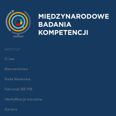
INSTYTUT
O nas
Kierownictwo
Rada Naukowa
Patronat IBE PIB
Identyfikacja wizualna
Kariera