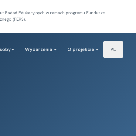
tytut Badań Edukacyjnych w ramach programu Fundusze
znego (FERS).
Wybierz swój j
soby
Wydarzenia
O projekcie
PL