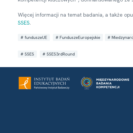
Więcej informacji na temat badania, a także op
SSES
.
funduszeUE
FunduszeEuropejskie
Miedzynar
SSES
SSES3rdRound