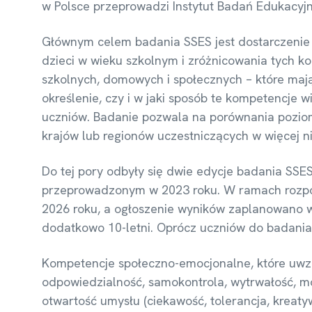
w Polsce przeprowadzi Instytut Badań Edukacyj
Głównym celem badania SSES jest dostarczenie
dzieci w wieku szkolnym i zróżnicowania tych ko
szkolnych, domowych i społecznych – które maj
określenie, czy i w jaki sposób te kompetencj
uczniów. Badanie pozwala na porównania poziom
krajów lub regionów uczestniczących w więcej niż
Do tej pory odbyły się dwie edycje badania SS
przeprowadzonym w 2023 roku. W ramach rozpoczy
2026 roku, a ogłoszenie wyników zaplanowano w 
dodatkowo 10-letni. Oprócz uczniów do badania p
Kompetencje społeczno-emocjonalne, które uwz
odpowiedzialność, samokontrola, wytrwałość, mot
otwartość umysłu (ciekawość, tolerancja, kreaty