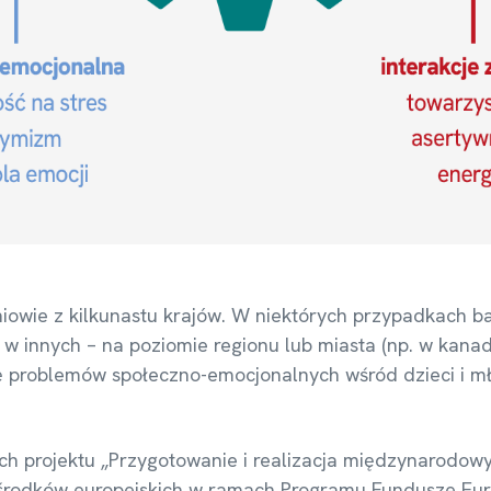
iowie z kilkunastu krajów. W niektórych przypadkach 
u), w innych – na poziomie regionu lub miasta (np. w kanad
lę problemów społeczno-emocjonalnych wśród dzieci i m
ch projektu „Przygotowanie i realizacja międzynarodo
środków europejskich w ramach Programu Fundusze Euro