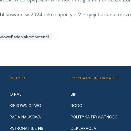
ublikowane w 2024 roku raporty z 2 edycji badania moż
odoweBadaniaKompetencji
INSTYTUT
PRZYDATNE INFORMACJE
O NAS
BIP
KIEROWNICTWO
RODO
RADA NAUKOWA
POLITYKA PRYWATNOŚCI
PATRONAT IBE PIB
DEKLARACJA