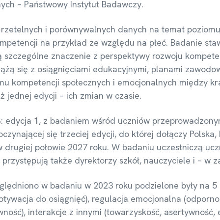
nych – Państwowy Instytut Badawczy.
 rzetelnych i porównywalnych danych na temat poziomu
mpetencji na przykład ze względu na płeć. Badanie staw
ą szczególne znaczenie z perspektywy rozwoju kompeten
e wiążą się z osiągnięciami edukacyjnymi, planami zaw
u kompetencji społecznych i emocjonalnych między kra
 jednej edycji – ich zmian w czasie.
ES: edycja 1, z badaniem wśród uczniów przeprowadzony
nającej się trzeciej edycji, do której dołączy Polska
drugiej połowie 2027 roku. W badaniu uczestniczą uczni
rzystępują także dyrektorzy szkół, nauczyciele i – w za
ględniono w badaniu w 2023 roku podzielone były na 5
ywacja do osiągnięć), regulacja emocjonalna (odporność
wność), interakcje z innymi (towarzyskość, asertywność