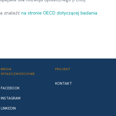
na znaleźć
na stronie OECD dotyczącej badania
MEDIA
PROJEKT
SPOŁECZNOŚCIOWE
KONTAKT
FACEBOOK
INSTAGRAM
LINKEDIN