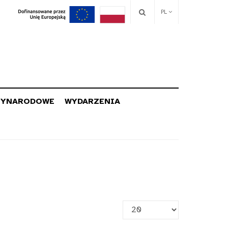
PL
ZYNARODOWE
WYDARZENIA
Pokaż
#