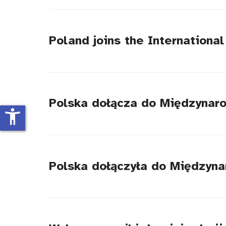
tytułu
Poland joins the Internationa
Polska dołącza do Międzynar
accessibility_new
Polska dołączyła do Międzyn