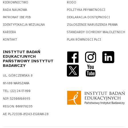
KIEROWNICTWO
RODO
RADA NAUKOWA
POLITYKA PRYWATNOŚCI
PATRONAT IBE PIB
DEKLARACJA DOSTĘPNOŚCI
IDENTYFIKACJA WIZUALNA
ZGŁOSZENIE NARUSZENIA PRAWA
KARIERA
STANDARDY OCHRONY MAŁOLETNICH
KONTAKT
PLAN RÓWNOŚCI PŁCI
INSTYTUT BADAŃ
EDUKACYJNYCH
PAŃSTWOWY INSTYTUT
BADAWCZY
UL. GÓRCZEWSKA 8
01-180 WARSZAWA
TEL.: (22) 24-17-100
NIP: 5250008695
REGON: 000178235
AE: PL-72330-81243-EGRAW-28