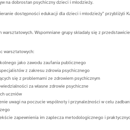
w na dobrostan psychiczny dzieci i młodzieży.
ranie dostępności edukacji dla dzieci i młodzieży” przybliżyli K
h warsztatowych. Wspomniane grupy składały się z przedstawiciel
c warsztatowych:
kolnego jako zawodu zaufania publicznego
specjalistów z zakresu zdrowia psychicznego
jących się z problemami ze zdrowiem psychicznym
wiedzialności za własne zdrowie psychiczne
ch uczniów
nie uwagi na poczucie wspólnoty i przynależności w celu zadbani
czego
ntekście zapewnienia im zaplecza metodologicznego i praktyczn