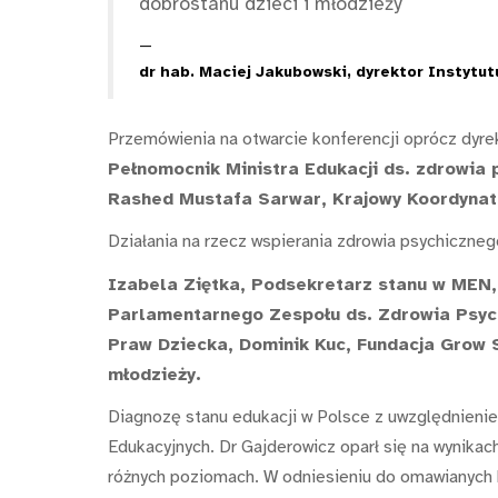
dobrostanu dzieci i młodzieży
dr hab. Maciej Jakubowski, dyrektor Instytu
Przemówienia na otwarcie konferencji oprócz dyre
Pełnomocnik Ministra Edukacji ds. zdrowia
Rashed Mustafa Sarwar, Krajowy Koordynat
Działania na rzecz wspierania zdrowia psychicznego
Izabela Ziętka, Podsekretarz stanu w MEN,
Parlamentarnego Zespołu ds. Zdrowia Psych
Praw Dziecka, Dominik Kuc, Fundacja Grow S
młodzieży.
Diagnozę stanu edukacji w Polsce z uwzględnienie
Edukacyjnych. Dr Gajderowicz oparł się na wynika
różnych poziomach. W odniesieniu do omawianych b