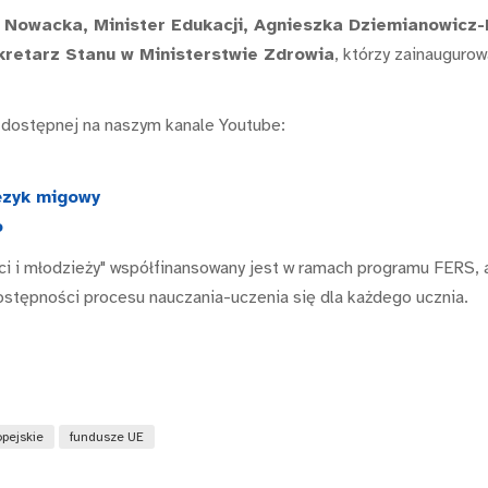
Nowacka, Minister Edukacji, Agnieszka Dziemianowicz-Bą
kretarz Stanu w Ministerstwie Zdrowia
, którzy zainauguro
, dostępnej na naszym kanale Youtube:
ęzyk migowy
o
eci i młodzieży" współfinansowany jest w ramach programu FERS,
stępności procesu nauczania-uczenia się dla każdego ucznia.
pejskie
fundusze UE