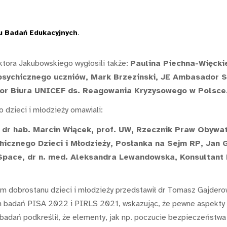
tu Badań Edukacyjnych
.
ktora Jakubowskiego wygłosili także:
Paulina Piechna-Więcki
 psychicznego uczniów, Mark Brzezinski, JE Ambasador 
or Biura UNICEF ds. Reagowania Kryzysowego w Polsce
 dzieci i młodzieży omawiali:
 dr hab. Marcin Wiącek, prof. UW, Rzecznik Praw Obywa
icznego Dzieci i Młodzieży, Posłanka na Sejm RP, Jan 
pace, dr n. med. Aleksandra Lewandowska, Konsultant Kr
m dobrostanu dzieci i młodzieży przedstawił dr Tomasz Gajdero
ch badań PISA 2022 i PIRLS 2021, wskazując, że pewne aspekty po
adań podkreślił, że elementy, jak np. poczucie bezpieczeństwa 