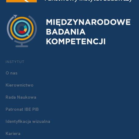
INSTYTUT
O nas
Kierownictwo
Rada Naukowa
Patronat IBE PIB
Identyfikacja wizualna
Kariera