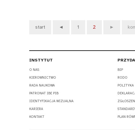
start
◄
1
2
►
kon
INSTYTUT
PRZYDA
O NAS
BIP
KIEROWNICTWO
RODO
RADA NAUKOWA
POLITYKA
PATRONAT IBE PIB
DEKLARAC
IDENTYFIKACJA WIZUALNA
ZGŁOSZEN
KARIERA
STANDARD
KONTAKT
PLAN RÓW