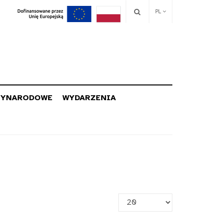
PL
ZYNARODOWE
WYDARZENIA
Pokaż
#