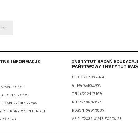
iec
TNE INFORMACJE
INSTYTUT BADAŃ EDUKACYJ
PAŃSTWOWY INSTYTUT BAD
UL. GÓRCZEWSKA 8
01-180 WARSZAWA
 PRYWATNOŚCI
TEL.: (22) 24-17-100
JA DOSTĘPNOŚCI
NIP: 5250008695
IE NARUSZENIA PRAWA
REGON: 000178235
Y OCHRONY MAŁOLETNICH
AE: PL-72330-81243-EGRAW-28
NOŚCI PŁCI