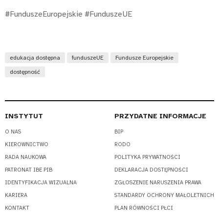
#FunduszeEuropejskie #FunduszeUE
edukacja dostępna
funduszeUE
Fundusze Europejskie
dostępność
INSTYTUT
PRZYDATNE INFORMACJE
O NAS
BIP
KIEROWNICTWO
RODO
RADA NAUKOWA
POLITYKA PRYWATNOŚCI
PATRONAT IBE PIB
DEKLARACJA DOSTĘPNOŚCI
IDENTYFIKACJA WIZUALNA
ZGŁOSZENIE NARUSZENIA PRAWA
KARIERA
STANDARDY OCHRONY MAŁOLETNICH
KONTAKT
PLAN RÓWNOŚCI PŁCI