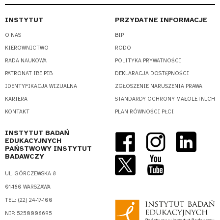
INSTYTUT
PRZYDATNE INFORMACJE
O NAS
BIP
KIEROWNICTWO
RODO
RADA NAUKOWA
POLITYKA PRYWATNOŚCI
PATRONAT IBE PIB
DEKLARACJA DOSTĘPNOŚCI
IDENTYFIKACJA WIZUALNA
ZGŁOSZENIE NARUSZENIA PRAWA
KARIERA
STANDARDY OCHRONY MAŁOLETNICH
KONTAKT
PLAN RÓWNOŚCI PŁCI
INSTYTUT BADAŃ
EDUKACYJNYCH
PAŃSTWOWY INSTYTUT
BADAWCZY
UL. GÓRCZEWSKA 8
01-180 WARSZAWA
TEL.: (22) 24-17-100
NIP: 5250008695