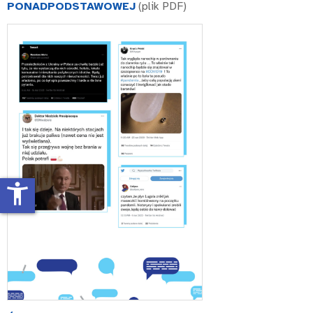
PONADPODSTAWOWEJ
(plik PDF)
accessibility_new