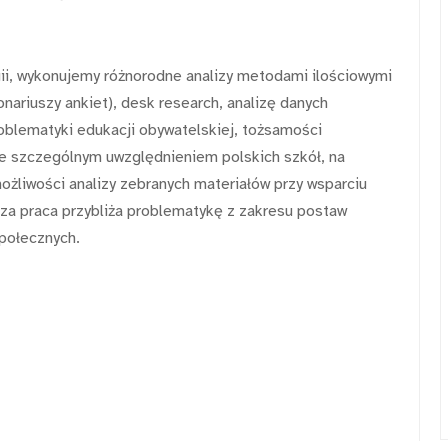
i, wykonujemy różnorodne analizy metodami ilościowymi
onariuszy ankiet), desk research, analizę danych
roblematyki edukacji obywatelskiej, tożsamości
ze szczególnym uwzględnieniem polskich szkół, na
liwości analizy zebranych materiałów przy wsparciu
a praca przybliża problematykę z zakresu postaw
połecznych.