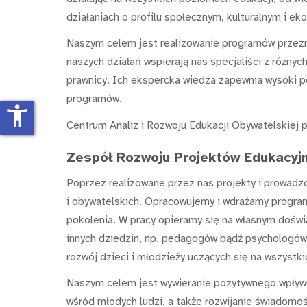
działaniach o profilu społecznym, kulturalnym i ek
Naszym celem jest realizowanie programów przezna
naszych działań wspierają nas specjaliści z różnyc
prawnicy. Ich ekspercka wiedza zapewnia wysoki 
programów.
accessibility_new
Centrum Analiz i Rozwoju Edukacji Obywatelskiej p
Zespół Rozwoju Projektów Edukacyjn
Poprzez realizowane przez nas projekty i prowadz
i obywatelskich. Opracowujemy i wdrażamy progra
pokolenia. W pracy opieramy się na własnym doświa
innych dziedzin, np. pedagogów bądź psychologów.
rozwój dzieci i młodzieży uczących się na wszystk
Naszym celem jest wywieranie pozytywnego wpływu
wśród młodych ludzi, a także rozwijanie świadomośc