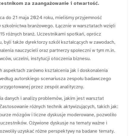
zestnikom za zaangażowanie i otwartość.
arca do 21 maja 2024 roku, mieliśmy przyjemność
 szkolnictwa branżowego. Łącznie w warsztatach wzięli
15 różnych branż. Uczestnikami spotkań, oprócz
u, byli także dyrektorzy szkół kształcących w zawodach,
lenia nauczycieli oraz partnerzy społeczni w tym m.in.
ców, uczelni, instytucji otoczenia biznesu.
 aspektach zarówno kształcenia jak i doskonalenia
 według autorskiego scenariusza zespołu badawczego
rzygotowanej przez zespół analityczny.
a danych i analizy problemów, jakim jest warsztat
astosowanie różnych technik aktywizujących, takich jak:
burze mózgów i liczne dyskusje moderowane, pozwoliło
uczestników. Ożywione dyskusje na tematy ważne i
ozwoliły uzyskać różne perspektywy na badane tematy.