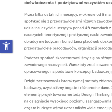
doświadczenia i podziękować wszystkim uc
Przez kilka ostatnich miesięcy, w okresie od 8 m
spotykać się z przedstawicielami różnych zawodów
udział nauczyciele uczący w ponad 40 zawodach z 
nauczycieli teoretycznej i praktycznej nauki zawod
doradcy metodyczni i konsultanci placówek doskona
accessibility_new
przedstawiciele pracodawców, organizacji pracodaw
Podczas spotkań skoncentrowaliśmy się na różnych
zawodowego nauczycieli. Warsztaty zrealizowano
opracowanego na podstawie koncepcji badawczej p
Dzięki zastosowaniu interaktywnej metody zbierani
badawczy, uzyskaliśmy bogate i różnorodne dane. Z
elementy projektowania metodą Design Thinking, 
na osiągnięcie wysokiego poziomu zaangażowania 
często budzące wśród uczestników wiele emocji p