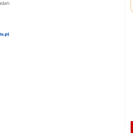
badań:
u.pl