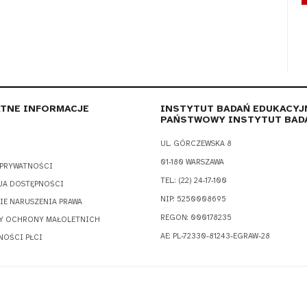
TNE INFORMACJE
INSTYTUT BADAŃ EDUKACYJ
PAŃSTWOWY INSTYTUT BAD
UL. GÓRCZEWSKA 8
01-180 WARSZAWA
 PRYWATNOŚCI
TEL.: (22) 24-17-100
JA DOSTĘPNOŚCI
NIP: 5250008695
IE NARUSZENIA PRAWA
REGON: 000178235
Y OCHRONY MAŁOLETNICH
AE: PL-72330-81243-EGRAW-28
NOŚCI PŁCI