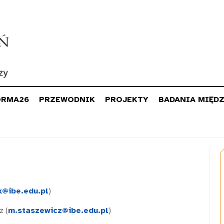
ORMA26
PRZEWODNIK
PROJEKTY
BADANIA MIĘD
k@ibe.edu.pl
)
z (
m.staszewicz@ibe.edu.pl
)