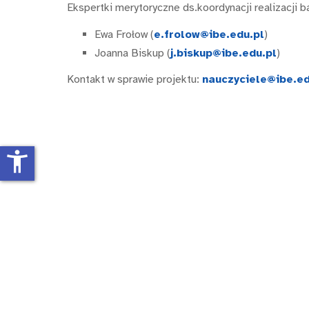
Ekspertki merytoryczne ds.koordynacji realizacji 
Ewa Frołow (
e.frolow@ibe.edu.pl
)
Joanna Biskup (
j.biskup@ibe.edu.pl
)
Kontakt w sprawie projektu:
nauczyciele@ibe.ed
accessibility_new