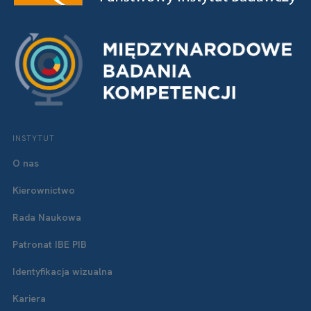
INSTYTUT
O nas
Kierownictwo
Rada Naukowa
Patronat IBE PIB
Identyfikacja wizualna
Kariera