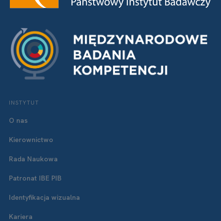
INSTYTUT
O nas
Kierownictwo
Rada Naukowa
Patronat IBE PIB
Identyfikacja wizualna
Kariera