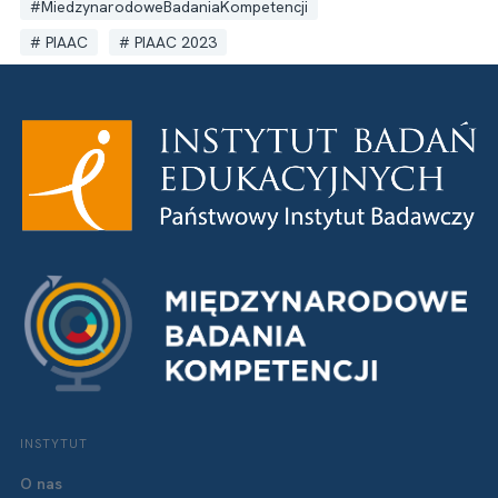
MiedzynarodoweBadaniaKompetencji
PIAAC
PIAAC 2023
INSTYTUT
O nas