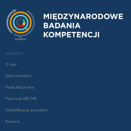
INSTYTUT
O nas
Kierownictwo
Rada Naukowa
Patronat IBE PIB
Identyfikacja wizualna
Kariera