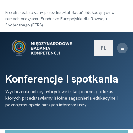
Projekt realizowany przez Instytut Badań Edukacyjnych w
ramach programu Fundusze Europejskie dla Rozwoju
Społecznego (FERS).
Wybierz swój języ
PL
Konferencje i spotkania
Wydarzenia online, hybrydowe i stacjonarne, podczas
których przedstawiamy istotne zagadnienia edukacyjne i
poznajemy opinie naszych interesariuszy.