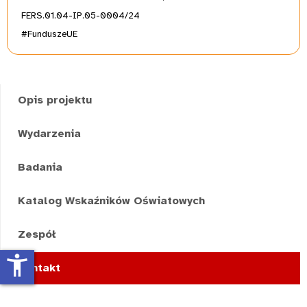
FERS.01.04-IP.05-0004/24
#FunduszeUE
Opis projektu
Wydarzenia
Badania
Katalog Wskaźników Oświatowych
Zespół
accessibility_new
Kontakt