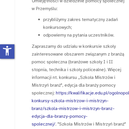
Umiejętności w dziedzinie pomocy społecznej
w Przemyślu:
przybliżymy zakres tematyczny zadań
konkursowych;
odpowiemy na pytania uczestników.
Zapraszamy do udziału w konkursie szkoły
accessibility_new
zainteresowane obszarem związanym z branżą
pomoc społeczna (branżowe szkoły I i II
stopnia, technika i szkoły policealne). Więcej
informacji nt. konkursu „Szkoła Mistrzów i
Mistrzyń branż", edycja dla branży pomocy
społecznej:
https://kwalifikacje.edu.pl/ogolnopo
konkursy-szkola-mistrzow-i-mistrzyn-
branz/szkola-mistrzow-i-mistrzyn-branz-
edycja-dla-branzy-pomocy-
spolecznej/
. "Szkoła Mistrzów i Mistrzyń branż"