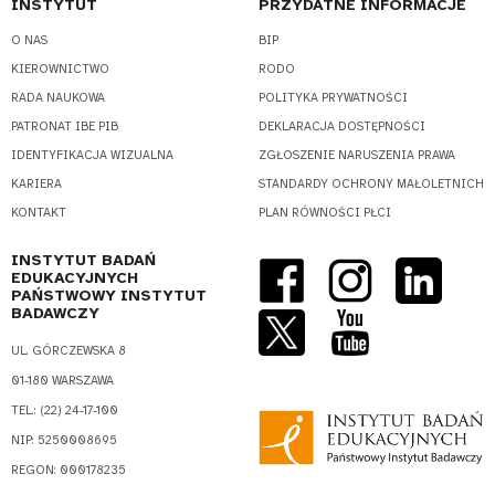
INSTYTUT
PRZYDATNE INFORMACJE
O NAS
BIP
KIEROWNICTWO
RODO
RADA NAUKOWA
POLITYKA PRYWATNOŚCI
PATRONAT IBE PIB
DEKLARACJA DOSTĘPNOŚCI
IDENTYFIKACJA WIZUALNA
ZGŁOSZENIE NARUSZENIA PRAWA
KARIERA
STANDARDY OCHRONY MAŁOLETNICH
KONTAKT
PLAN RÓWNOŚCI PŁCI
INSTYTUT BADAŃ
EDUKACYJNYCH
PAŃSTWOWY INSTYTUT
BADAWCZY
UL. GÓRCZEWSKA 8
01-180 WARSZAWA
TEL.: (22) 24-17-100
NIP: 5250008695
REGON: 000178235