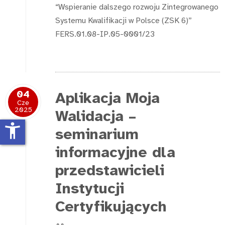
“Wspieranie dalszego rozwoju Zintegrowanego
Systemu Kwalifikacji w Polsce (ZSK 6)”
FERS.01.08-IP.05-0001/23
04
Aplikacja Moja
Cze
2025
Walidacja –
accessibility_new
seminarium
informacyjne dla
przedstawicieli
Instytucji
Certyfikujących