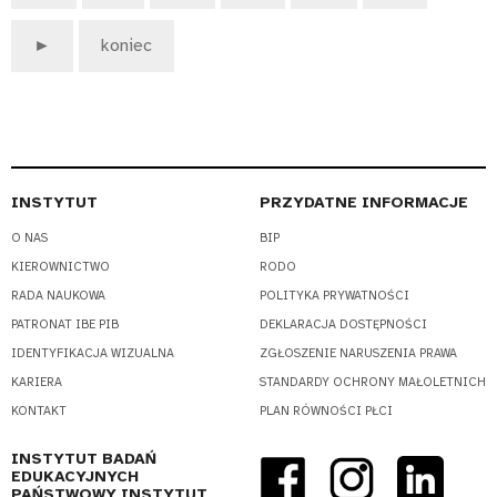
►
koniec
INSTYTUT
PRZYDATNE INFORMACJE
O NAS
BIP
KIEROWNICTWO
RODO
RADA NAUKOWA
POLITYKA PRYWATNOŚCI
PATRONAT IBE PIB
DEKLARACJA DOSTĘPNOŚCI
IDENTYFIKACJA WIZUALNA
ZGŁOSZENIE NARUSZENIA PRAWA
KARIERA
STANDARDY OCHRONY MAŁOLETNICH
KONTAKT
PLAN RÓWNOŚCI PŁCI
INSTYTUT BADAŃ
EDUKACYJNYCH
PAŃSTWOWY INSTYTUT