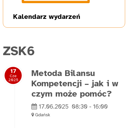
Kalendarz
wydarzeń
ZSK6
17
Metoda Bilansu
Cze
2025
Kompetencji – jak i w
czym może pomóc?
17.06.2025
08:30
-
16:00
Gdańsk