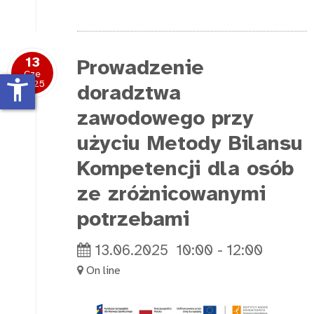
13
Prowadzenie
Cze
accessibility_new
2025
doradztwa
zawodowego przy
użyciu Metody Bilansu
Kompetencji dla osób
ze zróżnicowanymi
potrzebami
13.06.2025
10:00
-
12:00
On line