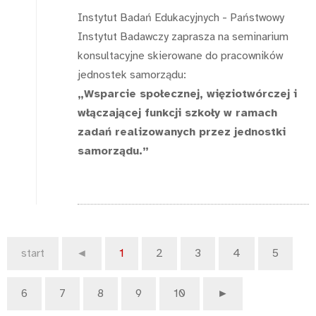
Instytut Badań Edukacyjnych - Państwowy
Instytut Badawczy zaprasza na seminarium
konsultacyjne skierowane do pracowników
jednostek samorządu:
„Wsparcie społecznej, więziotwórczej i
włączającej funkcji szkoły w ramach
zadań realizowanych przez jednostki
samorządu.”
start
◄
1
2
3
4
5
6
7
8
9
10
►