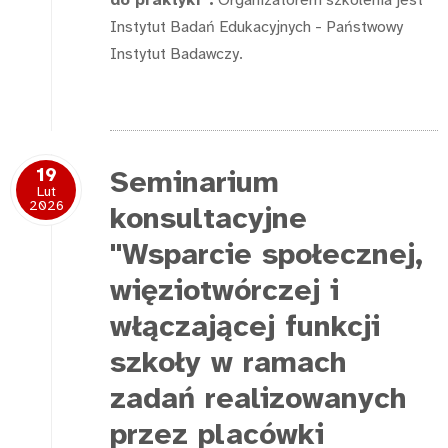
do praktyki”.
Organizatorem szkolenia jest
Instytut Badań Edukacyjnych - Państwowy
Instytut Badawczy.
19
Seminarium
Lut
2026
konsultacyjne
"Wsparcie społecznej,
więziotwórczej i
włączającej funkcji
szkoły w ramach
zadań realizowanych
przez placówki