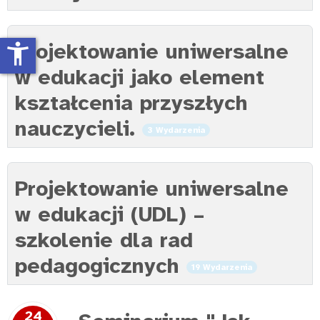
Projektowanie uniwersalne
accessibility_new
w edukacji jako element
kształcenia przyszłych
nauczycieli.
3 Wydarzenia
Projektowanie uniwersalne
w edukacji (UDL) –
szkolenie dla rad
pedagogicznych
19 Wydarzenia
24