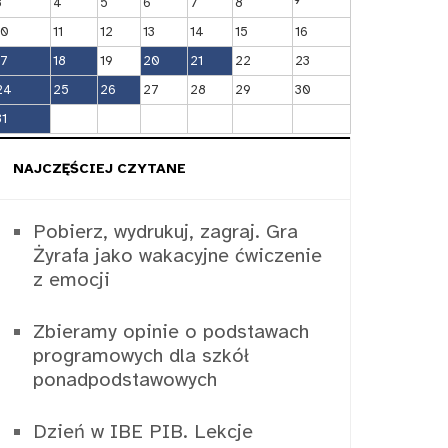
3
4
5
6
7
8
10
11
12
13
14
15
16
17
18
19
20
21
22
23
24
25
26
27
28
29
30
31
NAJCZĘŚCIEJ CZYTANE
Pobierz, wydrukuj, zagraj. Gra
Żyrafa jako wakacyjne ćwiczenie
z emocji
Zbieramy opinie o podstawach
programowych dla szkół
ponadpodstawowych
Dzień w IBE PIB. Lekcje