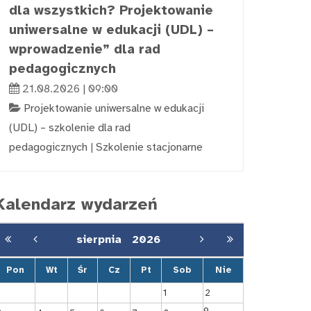
dla wszystkich? Projektowanie
uniwersalne w edukacji (UDL) –
wprowadzenie” dla rad
pedagogicznych
21.08.2026 | 09:00
Projektowanie uniwersalne w edukacji
(UDL) – szkolenie dla rad
pedagogicznych
|
Szkolenie stacjonarne
Kalendarz wydarzeń
sierpnia
2026
Pon
Wt
Śr
Cz
Pt
Sob
Nie
1
2
9