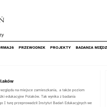
ORMA26
PRZEWODNIK
PROJEKTY
BADANIA MIĘD
olaków
e względu na miejsce zamieszkania,
a także poziom
eżki edukacyjne Polaków. Tak wynika z badania
go I turę przeprowadził Instytut Badań Edukacyjnych we