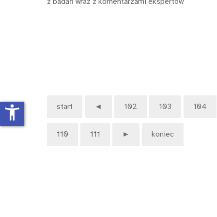
z badań wraz z komentarzami ekspertów
start
◄
102
103
104
accessibility_new
110
111
►
koniec