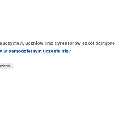
auczycieli,
uczniów
oraz
dyrektorów szkół
dostępne
w w samodzielnym uczeniu się?
dziców