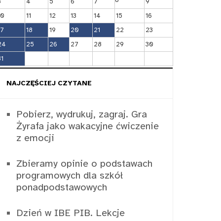
3
4
5
6
7
9
10
11
12
13
14
15
16
17
18
19
20
21
22
23
24
25
26
27
28
29
30
31
NAJCZĘŚCIEJ CZYTANE
Pobierz, wydrukuj, zagraj. Gra
Żyrafa jako wakacyjne ćwiczenie
z emocji
Zbieramy opinie o podstawach
programowych dla szkół
ponadpodstawowych
Dzień w IBE PIB. Lekcje