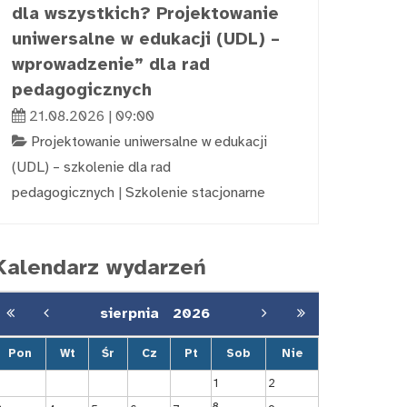
dla wszystkich? Projektowanie
uniwersalne w edukacji (UDL) –
wprowadzenie” dla rad
pedagogicznych
21.08.2026 | 09:00
Projektowanie uniwersalne w edukacji
(UDL) – szkolenie dla rad
pedagogicznych
|
Szkolenie stacjonarne
Kalendarz wydarzeń
sierpnia
2026
Pon
Wt
Śr
Cz
Pt
Sob
Nie
1
2
8