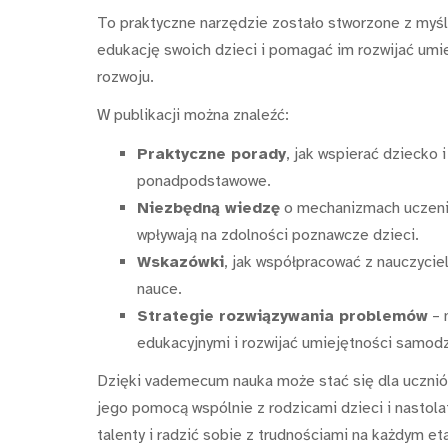
To praktyczne narzędzie zostało stworzone z myślą
edukację swoich dzieci i pomagać im rozwijać umi
rozwoju.
W publikacji można znaleźć:
Praktyczne porady
, jak wspierać dziecko 
ponadpodstawowe.
Niezbędną wiedzę
o mechanizmach uczenia
wpływają na zdolności poznawcze dzieci.
Wskazówki
, jak współpracować z nauczyci
nauce.
Strategie rozwiązywania problemów
– 
edukacyjnymi i rozwijać umiejętności samodz
Dzięki vademecum nauka może stać się dla ucznió
jego pomocą wspólnie z rodzicami dzieci i nastola
talenty i radzić sobie z trudnościami na każdym et