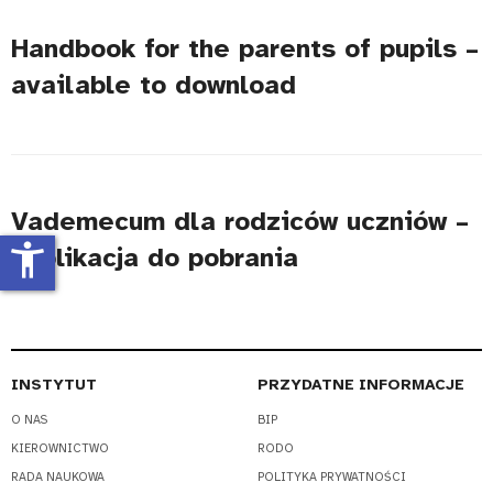
Handbook for the parents of pupils –
available to download
Vademecum dla rodziców uczniów –
accessibility_new
publikacja do pobrania
INSTYTUT
PRZYDATNE INFORMACJE
O NAS
BIP
KIEROWNICTWO
RODO
RADA NAUKOWA
POLITYKA PRYWATNOŚCI