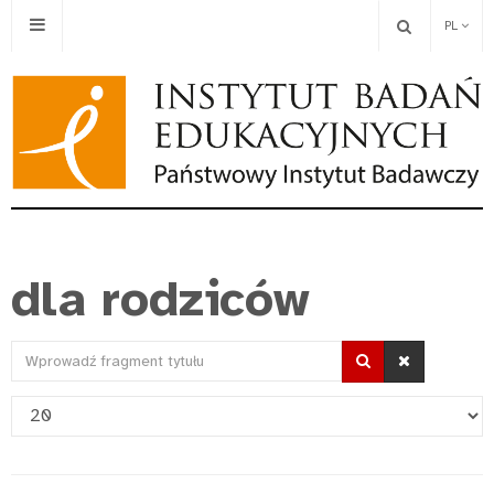
PL
dla rodziców
Wprowadź
fragment
Pokaż
tytułu
#