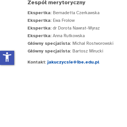
Zespół merytoryczny
Ekspertka
: Bernadetta Czerkawska
Ekspertka
: Ewa Frołow
Ekspertka
: dr Dorota Nawrat-Wyraz
Ekspertka
: Anna Rutkowska
Główny specjalista
: Michał Rostworowski
Główny specjalista
: Bartosz Mirucki
accessibility_new
Kontakt
:
jakuczycsie@ibe.edu.pl