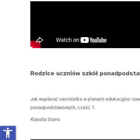
Rodzice uczniów szkół ponadpodst
Jak wspierać nastolatka w planach edukacyjno-za
ponadpodstawowych, część 1.
Klaudia Stano
accessibility_new